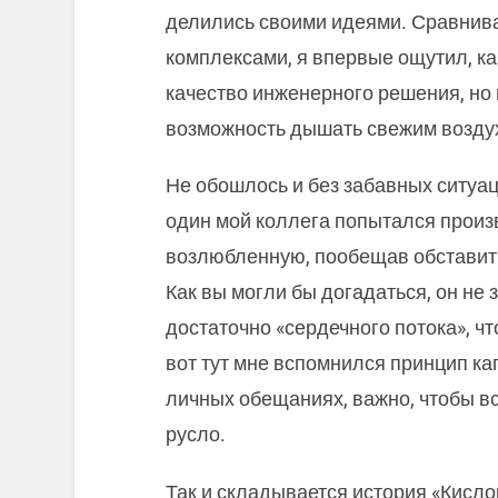
делились своими идеями. Сравнива
комплексами, я впервые ощутил, ка
качество инженерного решения, но 
возможность дышать свежим воздух
Не обошлось и без забавных ситуа
один мой коллега попытался произ
возлюбленную, пообещав обставить
Как вы могли бы догадаться, он не
достаточно «сердечного потока», ч
вот тут мне вспомнился принцип кап
личных обещаниях, важно, чтобы в
русло.
Так и складывается история «Кисло