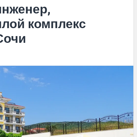
инженер,
илой комплекс
Сочи